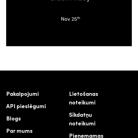
Pakalpojumi
Lietošanas
noteikumi
API pieslēgumi
Sīkdatņu
Blogs
noteikumi
Par mums
Pieņemamas