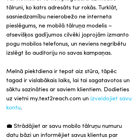
tālruni, ko katrs adresāts tur rokās. Turklāt,
sasniedzamību neierobežo ne interneta
pieslēgums, ne mobilā tālruņa modelis –
atsevišķos gadījumos cilvēki joprojām izmanto
pogu mobilos telefonus, un neviens negribētu
izslēgt šo auditoriju no savas kampaņas.
Melnā piektdiena ir tepat aiz stūra, tāpēc
tagad ir vislabākais laiks, lai tai sagatavotos un
sāktu sazināties ar saviem klientiem. Dodieties
uz vietni my.text2reach.com un
izveidojiet savu
kontu
.
💼 Strādājiet ar savu mobilo tālruņu numuru
datu bāzi un informējiet savus klientus par