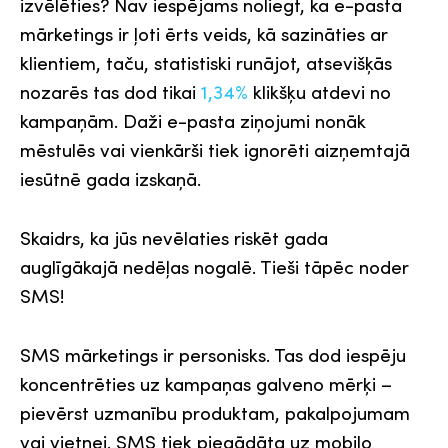
izvēlēties? Nav iespējams noliegt, ka e-pasta
mārketings ir ļoti ērts veids, kā sazināties ar
klientiem, taču, statistiski runājot, atsevišķās
nozarēs tas dod tikai
1,34%
klikšķu atdevi no
kampaņām. Daži e-pasta ziņojumi nonāk
mēstulēs vai vienkārši tiek ignorēti aizņemtajā
iesūtnē gada izskaņā.
Skaidrs, ka jūs nevēlaties riskēt gada
auglīgākajā nedēļas nogalē. Tieši tāpēc noder
SMS!
SMS mārketings ir personisks. Tas dod iespēju
koncentrēties uz kampaņas galveno mērķi –
pievērst uzmanību produktam, pakalpojumam
vai vietnei. SMS tiek piegādāta uz mobilo