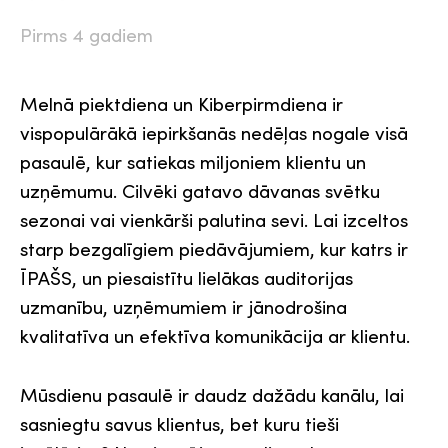
Pirms 4 gadiem
Melnā piektdiena un Kiberpirmdiena ir
vispopulārākā iepirkšanās nedēļas nogale visā
pasaulē, kur satiekas miljoniem klientu un
uzņēmumu. Cilvēki gatavo dāvanas svētku
sezonai vai vienkārši palutina sevi. Lai izceltos
starp bezgalīgiem piedāvājumiem, kur katrs ir
ĪPAŠS, un piesaistītu lielākas auditorijas
uzmanību, uzņēmumiem ir jānodrošina
kvalitatīva un efektīva komunikācija ar klientu.
Mūsdienu pasaulē ir daudz dažādu kanālu, lai
sasniegtu savus klientus, bet kuru tieši