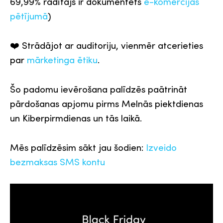
69,99% rādītājs ir dokumentēts
e-komercijas
pētījumā
)
❤️ Strādājot ar auditoriju, vienmēr atcerieties
par
mārketinga ētiku
.
Šo padomu ievērošana palīdzēs paātrināt
pārdošanas apjomu pirms Melnās piektdienas
un Kiberpirmdienas un tās laikā.
Mēs palīdzēsim sākt jau šodien:
Izveido
bezmaksas SMS kontu