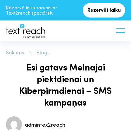
Rezervē laiku sarunai ar
Rezervēt laiku
Text2reach speciālistu
Sākums
Blogs
Esi gatavs Melnajai
piektdienai un
Kiberpirmdienai – SMS
kampaņas
admintex2reach