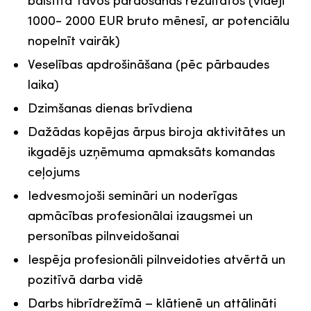
1000- 2000 EUR bruto mēnesī, ar potenciālu
nopelnīt vairāk)
Veselības apdrošināšana (pēc pārbaudes
laika)
Dzimšanas dienas brīvdiena
Dažādas kopējas ārpus biroja aktivitātes un
ikgadējs uzņēmuma apmaksāts komandas
ceļojums
Iedvesmojoši semināri un noderīgas
apmācības profesionālai izaugsmei un
personības pilnveidošanai
Iespēja profesionāli pilnveidoties atvērtā un
pozitīvā darba vidē
Darbs hibrīdrežīmā – klātienē un attālināti