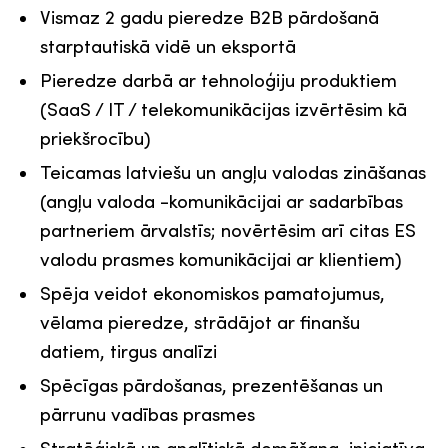
Vismaz 2 gadu pieredze B2B pārdošanā
starptautiskā vidē un eksportā
Pieredze darbā ar tehnoloģiju produktiem
(SaaS / IT / telekomunikācijas izvērtēsim kā
priekšrocību)
Teicamas latviešu un angļu valodas zināšanas
(angļu valoda -komunikācijai ar sadarbības
partneriem ārvalstīs; novērtēsim arī citas ES
valodu prasmes komunikācijai ar klientiem)
Spēja veidot ekonomiskos pamatojumus,
vēlama pieredze, strādājot ar finanšu
datiem, tirgus analīzi
Spēcīgas pārdošanas, prezentēšanas un
pārrunu vadības prasmes
Stratēģiskā un analītiskā domāšana, iniciatīva