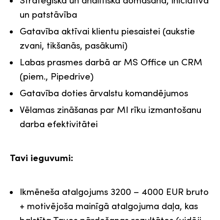
un patstāvība
Gatavība aktīvai klientu piesaistei (aukstie
zvani, tikšanās, pasākumi)
Labas prasmes darbā ar MS Office un CRM
(piem., Pipedrive)
Gatavība doties ārvalstu komandējumos
Vēlamas zināšanas par MI rīku izmantošanu
darba efektivitātei
Tavi ieguvumi:
Ikmēneša atalgojums 3200 – 4000 EUR bruto
+ motivējoša mainīgā atalgojuma daļa, kas
balstīta Tavos pārdošanas rezultātos (vidēji