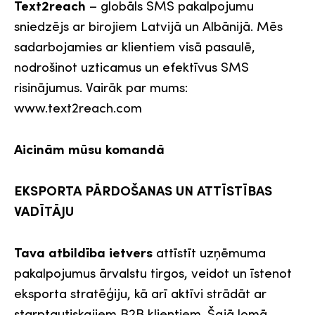
Text2reach
– globāls SMS pakalpojumu
sniedzējs ar birojiem Latvijā un Albānijā. Mēs
sadarbojamies ar klientiem visā pasaulē,
nodrošinot uzticamus un efektīvus SMS
risinājumus. Vairāk par mums:
www.text2reach.com
Aicinām mūsu komandā
EKSPORTA PĀRDOŠANAS UN ATTĪSTĪBAS
VADĪTĀJU
Tava atbildība ietvers
attīstīt uzņēmuma
pakalpojumus ārvalstu tirgos, veidot un īstenot
eksporta stratēģiju, kā arī aktīvi strādāt ar
starptautiskajiem B2B klientiem. Šajā lomā